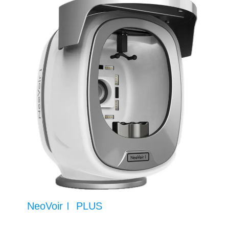
NeoVoirⅠ PLUS